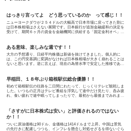
はっきり言ってよ どう思っているのか って感じ！！
ニューヨークダウが２５４ドルの大幅高で日本市場に戻ってきた割に
は日本株相場はさえない展開です。日本銀行が追加金融緩和の決定を
受けて、期間６ヶ月の資金を金融機関に供給する「固定金利オペ」を
初めて実施しましたので、日米金利差を拡大させて円高・ド...
ある意味、楽しみな週です！！
大方の予想通り、日経平均株価は新値を抜けてきました。個人的に
は、この円安基調に変調がなければ日本株相場が大きく崩れることは
ないと思います。逆に言えば、現在の為替水準で安定した推移であり
続けることが株高の前提条件だと考えています。 今朝方の雨...
早稲田、１８年ぶり箱根駅伝総合優勝！！
初めて箱根駅伝の往路を二日間にわたって、じっくりテレビ観戦しま
した。いつもの正月はテレビ番組を浮気して途中だけ見たり、呑み疲
れ、食い疲れで途中眠ってしまったりで、最初から最後までみれませ
んでした。優勝コメントで４年生が、これまでの思いを巡ら...
「さすがに日本株式は安い」と評価されるのではない
か！！
ついに原油価格は90ドル、金価格は1414ドルまで上昇。中国は景気
の先行きに配慮しつつも、インフレを懸念し対処せざるを得ないぐら