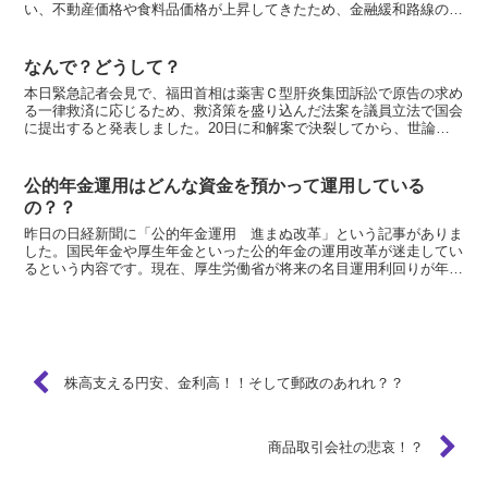
い、不動産価格や食料品価格が上昇してきたため、金融緩和路線の転
換が迫られています。中国の投資マネーは国内不動産よ...
なんで？どうして？
本日緊急記者会見で、福田首相は薬害Ｃ型肝炎集団訴訟で原告の求め
る一律救済に応じるため、救済策を盛り込んだ法案を議員立法で国会
に提出すると発表しました。20日に和解案で決裂してから、世論の
非難を受けての決断と見る向きが多い。 なんで？どうして...
公的年金運用はどんな資金を預かって運用している
の？？
昨日の日経新聞に「公的年金運用 進まぬ改革」という記事がありま
した。国民年金や厚生年金といった公的年金の運用改革が迷走してい
るという内容です。現在、厚生労働省が将来の名目運用利回りが年
４．１％になることを前提に、２０１０年度からの資産構成を...
株高支える円安、金利高！！そして郵政のあれれ？？
商品取引会社の悲哀！？