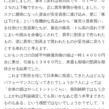
に上昇しました。通常であれば前日比で０．０１〜０．０
２％の上下幅ですから、正に異常事態が発生しました。リ
スクに臆病になった資金が安全資産に逃げ込み、更に「株
は下げる」という投機的な見込みから「株売り債券買い」
を仕掛けた投資家たちが、最近の株高・ドル高の流れで手
じまいや踏みを余儀なくされて、異常に割安まで売られた
もの、逆に異常に割高まで買われたものが妥当値に戻ろう
とする表れだと考えます。
しかもシカゴの日経平均株価先物の値は一時１４０００円
台に乗せ、引値も１３９６０円と、来週も相場の堅調を期
待させる結果でした。
これまで割安を信じて日本株に投資してきた人はどんな
パフォーマンスになってきたでしょうか？人によっては
「全体の損はやっとトントンぐらい。個別銘柄ではもう少
し上がれば利益確定しても良いかなあと思う水準まできた
ものもある」という感想ではないでしょうか？そして、１