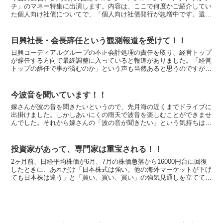
チ」のマネー特集に出演します。内容は、ここで何度かご紹介してい
た個人向け社債についてで、「個人向け社債発行が急増中です。選び
方のポイントは？」というタイトルです。 明日話す内...
日興社長・会長辞任という観測報道を受けて！！
日興コーディアルグループの不正会計処理の責任を取り、経営トップ
が辞任する方向で最終調整に入っていると報道がありました。「経営
トップの辞任で事が済むのか」という声も当然あると思うのですが、
事を重大に受け止めている姿勢を投資家に示すためには避け...
今波音を聞いています！！
嫁さんが波の音を聞きたいというので、先月海の近くまでドライブに
出掛けました。しかしあいにくの雨天で波音を楽しむことができませ
んでした。それから嫁さんの「波の音が聞きたい」という気持ちは収
まらず、昨日波の音が入ったCDを借りてきました。嫁さん...
投資家があって、専門家は重宝される！！
2ヶ月前、日経平均株価が6月、7月の株価急落から16000円台に回復
したときに、あれだけ「日本株式は強い。他の海外マーケットが下げ
ても日本株は違う」と「買い、買い、買い」の強気見通しを立ててい
た人が最近では元気がない様子。 何故あの時よりも...