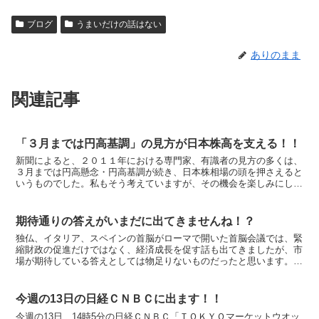
ブログ
うまいだけの話はない
ありのまま
関連記事
「３月までは円高基調」の見方が日本株高を支える！！
新聞によると、２０１１年における専門家、有識者の見方の多くは、
３月までは円高懸念・円高基調が続き、日本株相場の頭を押さえると
いうものでした。私もそう考えていますが、その機会を楽しみにして
いるという点では少しニュアンスが違うようにも思います。...
期待通りの答えがいまだに出てきませんね！？
独仏、イタリア、スペインの首脳がローマで開いた首脳会議では、緊
縮財政の促進だけではなく、経済成長を促す話も出てきましたが、市
場が期待している答えとしては物足りないものだったと思います。
市場は、セーフティネットの強化として、ユーロ共同債を発...
今週の13日の日経ＣＮＢＣに出ます！！
今週の13日、14時5分の日経ＣＮＢＣ「ＴＯＫＹＯマーケットウオッ