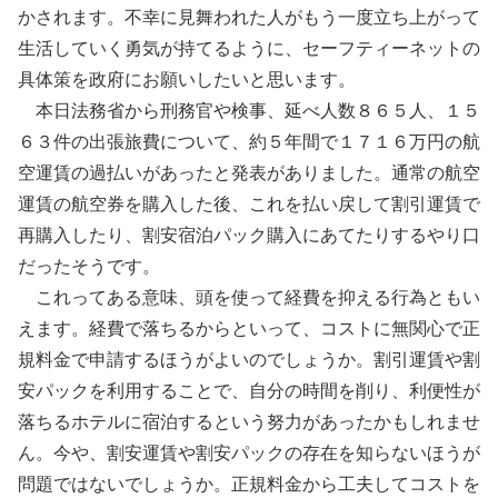
かされます。不幸に見舞われた人がもう一度立ち上がって
生活していく勇気が持てるように、セーフティーネットの
具体策を政府にお願いしたいと思います。
本日法務省から刑務官や検事、延べ人数８６５人、１５
６３件の出張旅費について、約５年間で１７１６万円の航
空運賃の過払いがあったと発表がありました。通常の航空
運賃の航空券を購入した後、これを払い戻して割引運賃で
再購入したり、割安宿泊パック購入にあてたりするやり口
だったそうです。
これってある意味、頭を使って経費を抑える行為ともい
えます。経費で落ちるからといって、コストに無関心で正
規料金で申請するほうがよいのでしょうか。割引運賃や割
安パックを利用することで、自分の時間を削り、利便性が
落ちるホテルに宿泊するという努力があったかもしれませ
ん。今や、割安運賃や割安パックの存在を知らないほうが
問題ではないでしょうか。正規料金から工夫してコストを