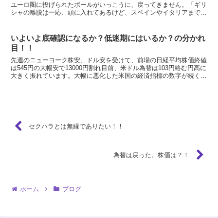
ユーロ圏に投げられたボールがいっこうに、戻ってきません。「ギリ
シャの離脱は一応、頭に入れてあるけど、スペインやイタリアまでと
なれば話しは違ってくるよ。なぜ、ユーロ圏はこの緊急事態...
いよいよ底確認になるか？低迷期にはいるか？の分かれ
目！！
先週のニューヨーク株安、ドル安を受けて、前場の日経平均株価終値
は545円の大幅安で13000円割れ目前、米ドル為替は103円絡む円高に
大きく振れています。大幅に悪化した米国の経済指標の数字が続く中
で、当たり前の展開と言えばそれまでですが、相...
セクハラとは無縁でありたい！！
為替は戻った。株価は？！
ホーム
ブログ