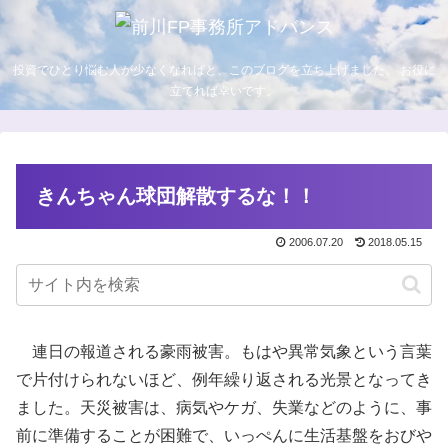
投資でひとり悩む人が少なくなればと、このブログを立ち上げました。 お役に
立てれば幸いです。
きんちゃん球団解散するな！！
2006.07.20
2018.05.15
連日の報道される豪雨被害。もはや異常気象という言葉
で片付けられないほど、例年繰り返される光景となってき
ました。天災被害は、病気やケガ、失業などのように、事
前に準備することが困難で、いっぺんに生活基盤をおびや