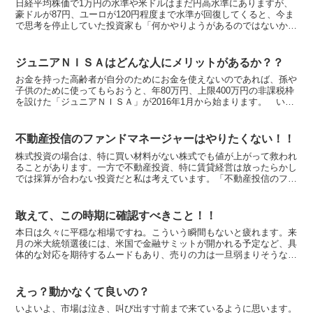
日経平均株価で1万円の水準や米ドルはまだ円高水準にありますが、
豪ドルが87円、ユーロが120円程度まで水準が回復してくると、今ま
で思考を停止していた投資家も「何かやりようがあるのではないか」
とモゾモゾ動き出すように感じます。「今はまだ大きく...
ジュニアＮＩＳＡはどんな人にメリットがあるか？？
お金を持った高齢者が自分のためにお金を使えないのであれば、孫や
子供のために使ってもらおうと、年80万円、上限400万円の非課税枠
を設けた「ジュニアＮＩＳＡ」が2016年1月から始まります。 いろ
いろな人と「ジュニアＮＩＳＡ」はどんな人に喜ば...
不動産投信のファンドマネージャーはやりたくない！！
株式投資の場合は、特に買い材料がない株式でも値が上がって救われ
ることがあります。一方で不動産投資、特に賃貸経営は放ったらかし
では採算が合わない投資だと私は考えています。「不動産投信のファ
ンドマネージャーはやるもんじゃない」と思います。 賃貸...
敢えて、この時期に確認すべきこと！！
本日は久々に平穏な相場ですね。こういう瞬間もないと疲れます。来
月の米大統領選後には、米国で金融サミットが開かれる予定など、具
体的な対応を期待するムードもあり、売りの力は一旦弱まりそうな状
況になりました。いずれにしても、ムードに左右される状況...
えっ？動かなくて良いの？
いよいよ、市場は泣き、叫び出す寸前まで来ているように思います。