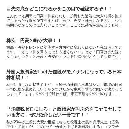
目先の底がどこになるかをこの目で確認するぞ！！
こんだけ短期間に円高・株安になり、投資した途端に大きな損を抱え
てしまった投資家が存在すれば、再び、円安・株高になるのに、少々
時間がかかるのは仕方ないことです。ここで気持ちを焦らせても相場
の戻りが早くなるわけでもないので、次の円安・株高相場が...
株安・円高の時が大事！！
株高・円安トレンドに準備する方向性に変わりはないと私は考えてい
ます。「えっ？株を買うにはもう遅くない？」とか「円高はまだ続く
んじゃない？」と株高・円安のトレンドに確信がどうしても持てない
人であれば別ですが、日々相場が上下する中で、「この水準...
外国人投資家がつけた値段がモノサシになっている日本
株相場！！
本当に情けない状態ですが、日経平均株価の水準はシカゴ市場の日経
平均先物が最終的にいくらをつけたかで東京市場での動きが決まって
しまっています。9700円で終われば、東京市場は9700円のまま。そ
して米国市場に戻って動き出し、その水準を見て、次...
「消費税ゼロにしろ」と政治家が叫ぶのをモヤモヤして
いる方に、ぜひ紹介したい一冊です！！
私が20年以上前に大変お世話になった税理士の黒木貞彦先生（広島
在住・84歳）が、このたび『物価を下げる消費税にする』（プラチ