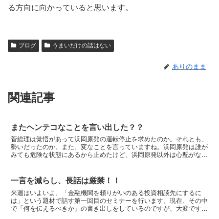
る方向に向かっていると思います。
ブログ
うまいだけの話はない
ありのまま
関連記事
またヘンテコなことを言い出した？？
菅総理は覚悟があって浜岡原発の運転停止を求めたのか。それとも、
勢いだったのか。また、変なことを言っていますね。浜岡原発は誰が
みても危険な状態にあるから止めたけど、浜岡原発以外は心配がな
い。仙石副官房長官も「特に日本海側、瀬戸内海にある原発は...
一言を減らし、長話は厳禁！！
来週はいよいよ、「金融機関を頼りがいのある投資相談先にするに
は」という題材で話す第一回目のセミナーを行います。現在、その中
で「何を伝えるべきか」の書き出しをしているのですが、大変です。
伝えたい項目がざっと考えても４０ぐらいあります。1項目5...