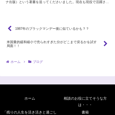
ナ出版）という著書を送ってくださいました。現在も現役で活躍さ
れ、YouTubeでも積極的に発信されている“パンチ黒木...
1987年のブラックマンデー後に似ているかも？？
米国量的緩和縮小で売られすぎた分がどこまで戻るかを試す
局面！！
ホーム
ブログ
ホーム
相談のお役に立てそうな方
は・・・
「残りの人生を活き活きと過ごし
書籍