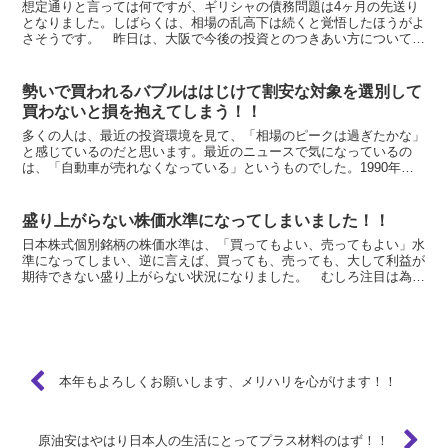
想定通りと言っては何ですが、ギリシャの債務問題は4ヶ月の先送り
となりました。しばらくは、相場の乱高下は続くと覚悟したほうがよ
さそうです。 昨日は、大阪で今後の投資とのつきあい方について話
をさせて頂きました。これまで通り、①2007年、200...
勢いで買われるバブルははじけて割安な対象を選別して
買わないと損を抱えてしまう！！
多くの人は、最近の投資環境を見て、「相場のピークは過ぎたかな」
と感じているのだと思います。最近のニュースで気になっているの
は、「自動車が売れなくなっている」というものでした。1990年に
バブルが崩壊する前にも、不動産が高騰してマイホームの夢...
盛り上がらない株価水準になってしまいました！！
日本株式個別銘柄の株価水準は、「買ってもよい、売ってもよい」水
準になってしまい、逆に言えば、買っても、売っても、大して利益が
期待できない盛り上がらない状況になりました。 むしろ注目は為替
相場ですね。米ドル安は円に対してほぼ８８円まで進行しま...
本年もよろしくお願いします、メリハリを心がけます！！
原油安はやはり日本人の生活にとってプラス材料のはず！！