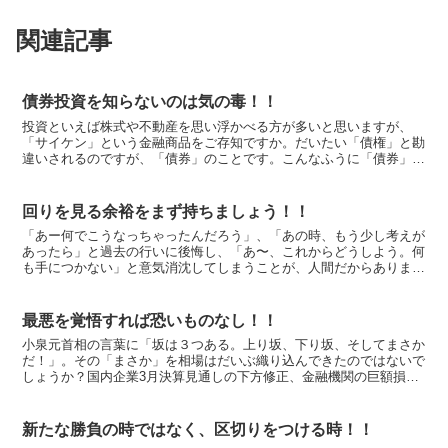
関連記事
債券投資を知らないのは気の毒！！
投資といえば株式や不動産を思い浮かべる方が多いと思いますが、
「サイケン」という金融商品をご存知ですか。だいたい「債権」と勘
違いされるのですが、「債券」のことです。こんなふうに「債券」の
話しを取り上げても大半の人が「興味な〜い」という反応だと...
回りを見る余裕をまず持ちましょう！！
「あー何でこうなっちゃったんだろう」、「あの時、もう少し考えが
あったら」と過去の行いに後悔し、「あ〜、これからどうしよう。何
も手につかない」と意気消沈してしまうことが、人間だからありま
す。 そのときに回りを見てみる余裕があると、自分の状況よ...
最悪を覚悟すれば恐いものなし！！
小泉元首相の言葉に「坂は３つある。上り坂、下り坂、そしてまさか
だ！」。その「まさか」を相場はだいぶ織り込んできたのではないで
しょうか？国内企業3月決算見通しの下方修正、金融機関の巨額損
失、円高ドル安進行、世界同時株安、不動産価格の長期低迷な...
新たな勝負の時ではなく、区切りをつける時！！