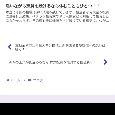
迷いながら投資を続けるなら休むこともひとつ！！
本当に今回の相場は深い爪痕を残しています。預金者から大金を投資
に誘導した結果、ベテラン投資家でさえも割安だと判断して投資した
にもかかわらず、その後も更に価値を下げ続けている相場に、心が折
れそうな人がこれまでなかったほど広く、そして深く、いら...
変動金利型10年個人向け国債と新興国債券型投信への思いは
続く！！
20％の上昇が見込めるなら 株式投資を検討する価値あり！！
ホーム
ブログ