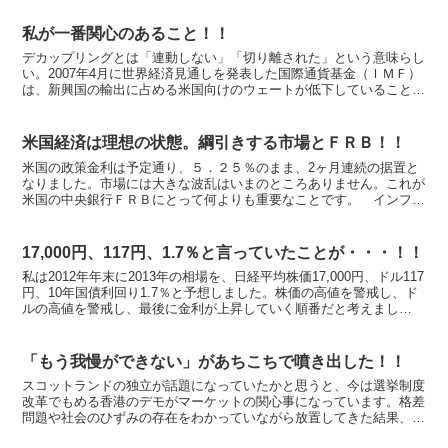
私が一番関心のあること！！
デカップリングとは「連動しない」「切り離された」という意味らし
い。2007年4月に世界経済見通しを発表した国際通貨基金（ＩＭＦ）
は、新興国の輸出に占める米国向けのウェートが低下していることな
どを根拠に「米国の成長率が低下しても新興国の高成長...
米国経済は理想の状態。綱引きする市場とＦＲＢ！！
米国の政策金利は予定通り、５．２５％のまま、2ヶ月連続の据置と
なりました。市場には大きな波乱はいまのところありません。これが
米国の中央銀行ＦＲＢにとって何よりも重要なことです。 インフレ
が落ち着き、原油などの商品市況の過熱感も抑えられ、一方...
17,000円、117円、1.7％と言っていたことが・・・！！
私は2012年年末に2013年の相場を、日経平均株価17,000円、ドル117
円、10年国債利回り1.7％と予想しました。株価の高値を警戒し、ド
ルの高値を警戒し、最後に金利が上昇していく順番だと考えまし
た。 どうも現在の感じだと、2013年...
「もう我慢ができない」があちこちで噴き出した！！
スコットランドの独立が話題になっていたかと思うと、今は選挙制度
改革でもめる香港のデモがマーケットの関心事になっています。格差
問題や社会のひずみの存在をわかっていながら放置してきた結果、
「もう我慢ができない」と具体的な行動が世界各地で目立って...