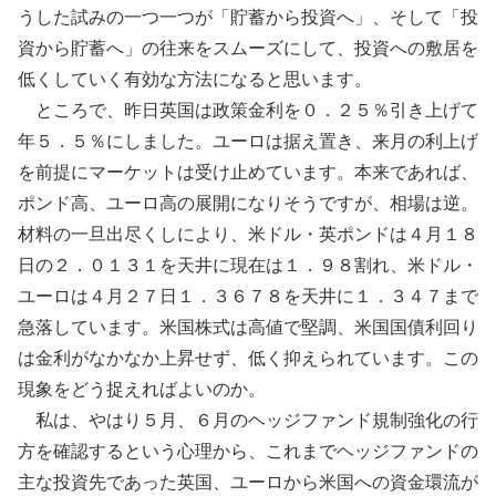
うした試みの一つ一つが「貯蓄から投資へ」、そして「投
資から貯蓄へ」の往来をスムーズにして、投資への敷居を
低くしていく有効な方法になると思います。
ところで、昨日英国は政策金利を０．２５％引き上げて
年５．５％にしました。ユーロは据え置き、来月の利上げ
を前提にマーケットは受け止めています。本来であれば、
ポンド高、ユーロ高の展開になりそうですが、相場は逆。
材料の一旦出尽くしにより、米ドル・英ポンドは４月１８
日の２．０１３１を天井に現在は１．９８割れ、米ドル・
ユーロは４月２７日１．３６７８を天井に１．３４７まで
急落しています。米国株式は高値で堅調、米国国債利回り
は金利がなかなか上昇せず、低く抑えられています。この
現象をどう捉えればよいのか。
私は、やはり５月、６月のヘッジファンド規制強化の行
方を確認するという心理から、これまでヘッジファンドの
主な投資先であった英国、ユーロから米国への資金環流が