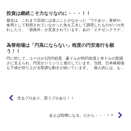
るのか、行動を示してもらいたいものです。「預金を預けて...
投資は継続こそ力なりなのに・・・！！
最近は、これまで店頭には並ぶことがなかった「ワケあり」食材や、
食用として利用されていなかった魚を工夫して調理したものがバカ売
れしたり、「規格外」が見直されています。あの「エチゼンクラゲ」
や市町村自治体で住民が被害に困っている鳥獣・魚の類も、...
為替相場は「円高にならない」程度の円安進行を願
う！！
円に対して、ユーロが125円程度、豪ドルが85円程度と米ドルの堅調
さに支えられ、円安がジリジリと進行しています。当然、日本株相場
も下値が切り上がる堅調な動きが続いています。 個人的には、もう
少しゆったりとした円安進行を望んでいます。円安にな...
売るプロあり、買うプロあり！！
会えば喧嘩になる。だから・・・！？