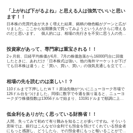
「上がれば下がるよね」と思える人は強気でいいと思い
ます！！
日本株の売買代金が大きく増えた結果、銘柄の物色幅がグーンと広が
りました。ここから短期勝負で買ってみようという人がさらに増える
のだと思います。 個人的には、相場の先行きを不安に思う人の売り
が引っ込み、目先の買いで利益を狙っていく人が増え、結果...
投資家があって、専門家は重宝される！！
2ヶ月前、日経平均株価が6月、7月の株価急落から16000円台に回復
したときに、あれだけ「日本株式は強い。他の海外マーケットが下げ
ても日本株は違う」と「買い、買い、買い」の強気見通しを立ててい
た人が最近では元気がない様子。 何故あの時よりも...
相場の先を読むのは楽しい！？
110ドルまで下押ししたＷＴＩ原油先物がついにニューヨーク市場で
126ドル台をつけました。同様に数字で今週を振り返ると、ニューヨ
ークダウ株価指数は13056ドルで始まり、13191ドルまで順調に上昇
場面があってその後連日続落となり12745...
低金利をありがたく思っている財務省！！
人間、失ってみて初めて有り難みを知ることが多いですね。そういう
意味では、銀行はこんなゼロ金利でも預金を預けてくれている預金者
にもっと感謝し、どうしたら、その預金者にもっと報いることができ