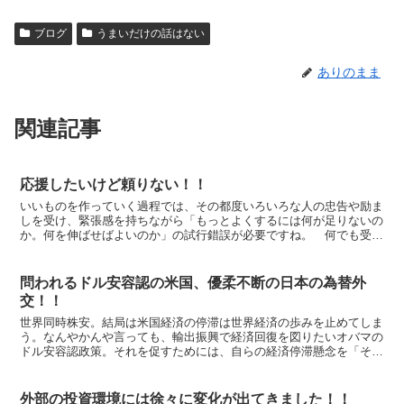
ブログ
うまいだけの話はない
ありのまま
関連記事
応援したいけど頼りない！！
いいものを作っていく過程では、その都度いろいろな人の忠告や励ま
しを受け、緊張感を持ちながら「もっとよくするには何が足りないの
か。何を伸ばせばよいのか」の試行錯誤が必要ですね。 何でも受け
入れていたら「自分の意見はないのか」と見識を疑われます...
問われるドル安容認の米国、優柔不断の日本の為替外
交！！
世界同時株安。結局は米国経済の停滞は世界経済の歩みを止めてしま
う。なんやかんや言っても、輸出振興で経済回復を図りたいオバマの
ドル安容認政策。それを促すためには、自らの経済停滞懸念を「それ
となく」世界に発信し続けるという見え透いた言動を繰り返...
外部の投資環境には徐々に変化が出てきました！！