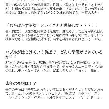
国内の株式相場などの相場展開に目新しい動きはまだ見えてきません
が、外部の投資環境には徐々に変化が出てきました。注目の米国株式
相場は、米国ダウ指数でもS&P５００株式指数でも、一時の大きな
落ち込みからすっかり回復し、上昇基調を維持しています。...
「じたばたするな」ということと理解して・・・！！
個人的には、現在の投資環境は退屈で、跳ねるような上昇があれば売
り、意外な下げがあれば買いという場面の準備をしていて、そういう
機会がなさそうな相場と見れば、結果を確認するだけという日々で
す。 例年以上に、今年は年初からバタバタしておりまして、...
バブルがはじけていく前提で、どんな準備ができている
か！！
3月から始めたばかりのECBの量的金融緩和の効き目が薄れてきて、
欧州金利が上昇する気配が強まる中で、せっかくのユーロ安・ドル高
の流れも重たくなってきたため、ECBに焦りが見えます。 量的金
融緩和は始まったばかり・・・とECB関係者が唐突に叫...
去年の今頃は！？
去年の今頃は「来年はきっといい年になるんだろうな」と漠然と思っ
ていました。2月のトリノオリンピック。3月のワールド・ベースボ
ール・クラシック（WBC）。6月のドイツサッカー・ワールド・カッ
プ。そして10月にはバレーボールの世界選手権もありま...