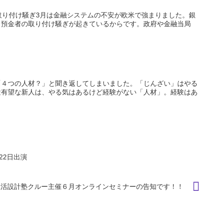
取り付け騒ぎ3月は金融システムの不安が欧米で強まりました。銀
、預金者の取り付け騒ぎが起きているからです。政府や金融当局
「４つの人材？」と聞き返してしまいました。「じんざい」はやる
途有望な新人は、やる気はあるけど経験がない「人材」。経験はあ
22日出演
生活設計塾クルー主催６月オンラインセミナーの告知です！！