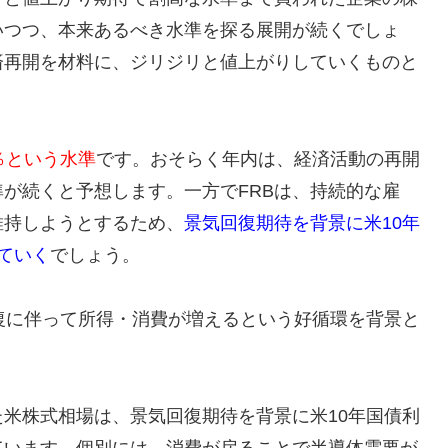
いつつ、本来あるべき水準を探る展開が続くでしょ
済再開を材料に、ジリジリと値上がりしていくものと
％という水準
です。おそらく年内は、経済活動の再開
が続くと予想します。一方でFRBは、持続的な雇
維持しようとするため、
景気回復期待を背景に米10年
ていく
でしょう。
復に伴って所得・消費が増えるという好循環を背景と
米株式相場は、景気回復期待を背景に米10年国債利
ています。個別には、消費が戻ることで半導体需要が