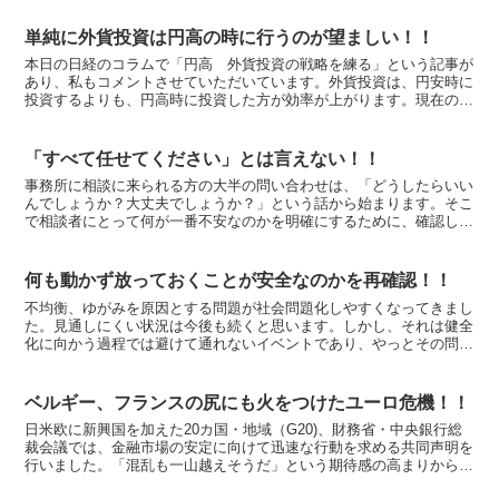
単純に外貨投資は円高の時に行うのが望ましい！！
本日の日経のコラムで「円高 外貨投資の戦略を練る」という記事が
あり、私もコメントさせていただいています。外貨投資は、円安時に
投資するよりも、円高時に投資した方が効率が上がります。現在のよ
うに、円高基調の時には「どこまで円高になるのか」と外貨...
「すべて任せてください」とは言えない！！
事務所に相談に来られる方の大半の問い合わせは、「どうしたらいい
んでしょうか？大丈夫でしょうか？」という話から始まります。そこ
で相談者にとって何が一番不安なのかを明確にするために、確認しな
がら対話を続けます。不安は一つ膨れていくと、あれもこれ...
何も動かず放っておくことが安全なのかを再確認！！
不均衡、ゆがみを原因とする問題が社会問題化しやすくなってきまし
た。見通しにくい状況は今後も続くと思います。しかし、それは健全
化に向かう過程では避けて通れないイベントであり、やっとその問題
を直視する、ある意味、余裕が出てきた表れではないでしょ...
ベルギー、フランスの尻にも火をつけたユーロ危機！！
日米欧に新興国を加えた20カ国・地域（G20)、財務省・中央銀行総
裁会議では、金融市場の安定に向けて迅速な行動を求める共同声明を
行いました。「混乱も一山越えそうだ」という期待感の高まりから、
ニューヨークダウ指数は11,644ドルまで回復し、...