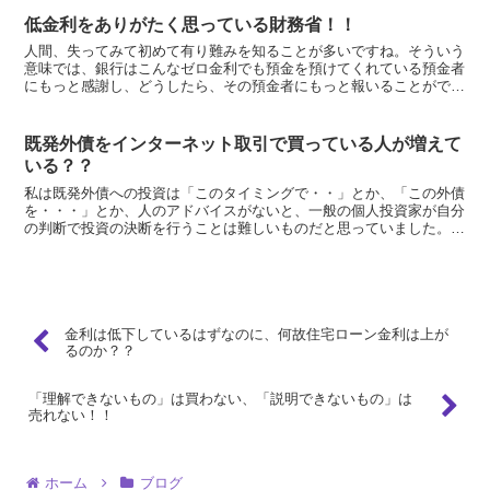
低金利をありがたく思っている財務省！！
人間、失ってみて初めて有り難みを知ることが多いですね。そういう
意味では、銀行はこんなゼロ金利でも預金を預けてくれている預金者
にもっと感謝し、どうしたら、その預金者にもっと報いることができ
るのか、行動を示してもらいたいものです。「預金を預けて...
既発外債をインターネット取引で買っている人が増えて
いる？？
私は既発外債への投資は「このタイミングで・・」とか、「この外債
を・・・」とか、人のアドバイスがないと、一般の個人投資家が自分
の判断で投資の決断を行うことは難しいものだと思っていました。
しかし、本日、聞いた話では、大きな金額ではないけど、豪...
金利は低下しているはずなのに、何故住宅ローン金利は上が
るのか？？
「理解できないもの」は買わない、「説明できないもの」は
売れない！！
ホーム
ブログ