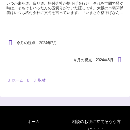
いつか来た道、戻り道。格付会社が格下げを行い、それを世間で騒ぐ
時は、そもそもいったんの区切りがついた証しです。大抵の市場関係
者はいつも格付会社に文句を言っています。「いまさら格下げなん
て・・・・。こんなに実態から遅れて格下げを発表するなら、...
今月の視点 2024年7月
今月の視点 2024年8月
ホーム
取材
ホーム
相談のお役に立てそうな方
は・・・