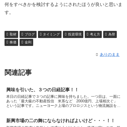
何をすべきかを検討するようにされたほうが良いと思いま
す。
取材
ブログ
タイミング
投資環境
考え方
為替
株価
金利
ありのまま
関連記事
興味を引いた、３つの日経記事！！
本日の日経記事で３つの記事に興味を持ちました。一つ目は、一面に
あった「最大級の不動産投信 米系など 2000億円、上場相次ぐ」
という記事です。ニューヨーク上場のプロロジスという物流施設を運
用対象とする投資法人が東証に上場するとのこと。同社は...
新興市場の二の舞にならなければよいけど・・・！！