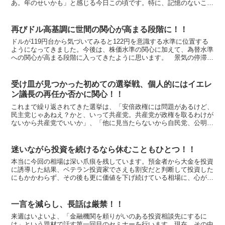
あ。年のせいかも」と感じる今日この頃です。特に、記憶のないこと
が増えてきました。関係各者には、ご迷惑をかけているのか、...
再びドル高基調に世間の関心が高まる段階に！！
ドルが119円台から気づいてみると122円を意識する水準に位置する
ようになってきました。今後は、株価水準の関心に加えて、為替水準
への関心が高まる段階に入ってきたように思います。 景気の停滞な
どいろいろなマイナス材料をぶつけられて90円前半ま...
受け皿が見つかった初めての選挙戦、個人的にはイエレ
ン議長の再任か否かに関心！！
これまで繰り返されてきた選挙は、「安倍政権には問題があるけど、
民主党じゃあねえ？かと、いって共産党。共産党が政権を取るわけが
ないから共産党でいいか」、「他に見当たらないから自民党、公明
党」、「どこに入れても変わらないから棄権・白票」と、結果...
迷いながら投資を続けるなら休むこともひとつ！！
本当に今回の相場は深い爪痕を残しています。預金者から大金を投資
に誘導した結果、ベテラン投資家でさえも割安だと判断して投資した
にもかかわらず、その後も更に価値を下げ続けている相場に、心が折
れそうな人がこれまでなかったほど広く、そして深く、いら...
一言を減らし、長話は厳禁！！
来週はいよいよ、「金融機関を頼りがいのある投資相談先にするに
は」という題材で話す第一回目のセミナーを行います。現在、その中