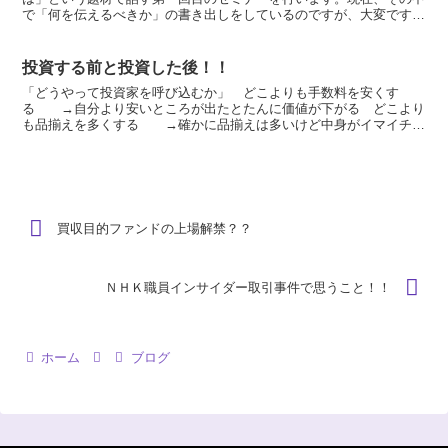
で「何を伝えるべきか」の書き出しをしているのですが、大変です。
伝えたい項目がざっと考えても４０ぐらいあります。1項目5...
投資する前と投資した後！！
「どうやって投資家を呼び込むか」 どこよりも手数料を安くす
る →自分より安いところが出たとたんに価値が下がる どこより
も品揃えを多くする →確かに品揃えは多いけど中身がイマイチと
評判を落とさないようにするのが大変 いろいろなサービスを付...
買収目的ファンドの上場解禁？？
ＮＨＫ職員インサイダー取引事件で思うこと！！
ホーム
ブログ