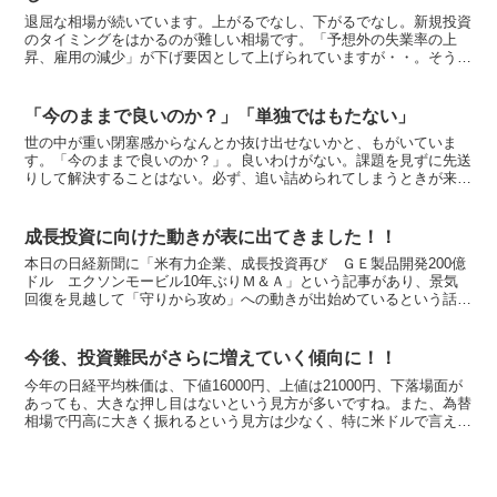
退屈な相場が続いています。上がるでなし、下がるでなし。新規投資
のタイミングをはかるのが難しい相場です。「予想外の失業率の上
昇、雇用の減少」が下げ要因として上げられていますが・・。そうな
んですかねえ？？別に下げたことに無理して理由をくっつけて...
「今のままで良いのか？」「単独ではもたない」
世の中が重い閉塞感からなんとか抜け出せないかと、もがいていま
す。「今のままで良いのか？」。良いわけがない。課題を見ずに先送
りして解決することはない。必ず、追い詰められてしまうときが来
る。「自分だけでやっていけるのか？自分に都合の良い条件を人...
成長投資に向けた動きが表に出てきました！！
本日の日経新聞に「米有力企業、成長投資再び ＧＥ製品開発200億
ドル エクソンモービル10年ぶりＭ＆Ａ」という記事があり、景気
回復を見越して「守りから攻め」への動きが出始めているという話題
です。 世間では二番底に対する懸念が高まる中、一方で...
今後、投資難民がさらに増えていく傾向に！！
今年の日経平均株価は、下値16000円、上値は21000円、下落場面が
あっても、大きな押し目はないという見方が多いですね。また、為替
相場で円高に大きく振れるという見方は少なく、特に米ドルで言え
ば、1ドル＝１１５円を大きく下回る円高はあっても...