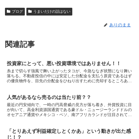
ブログ
うまいだけの話はない
ありのまま
関連記事
投資家にとって、悪い投資環境ではありません！！
糸まで切らす強風で舞い上がったタコが、今急ななぎ状態になり舞い
落ちる。不動産投信の中には安定した分配金を支払う原資であるはず
の優良物件を、目先の分配金をひねり出すために売却するところあ
り。新たな飛躍を期待し開催された北京五輪の最中、上海株式...
人気があるなら売るのは当たり前？？
最近の円安傾向で、一時の円高脅威の見方が落ち着き、外貨投資に目
が向いて、高金利資源国通貨である豪ドル・ニュージーランドドルの
オセアニア通貨やメキシコ・ペソ、南アフリカランドが注目されてい
るそうです。 私が大和証券時代、個人に外国債券を販売す...
「とりあえず利益確定しとくかあ」という動きが出た感
じ！？